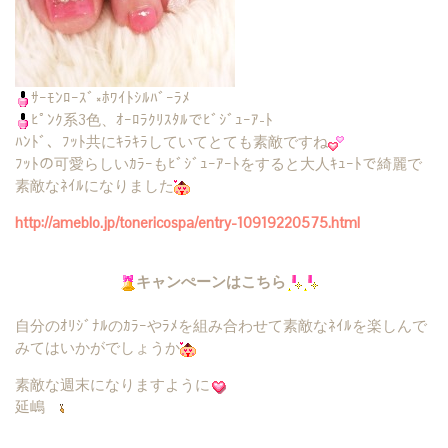
ｻｰﾓﾝﾛｰｽﾞ×ﾎﾜｲﾄｼﾙﾊﾞｰﾗﾒ
ﾋﾟﾝｸ系3色、ｵｰﾛﾗｸﾘｽﾀﾙでﾋﾞｼﾞｭｰｱ-ﾄ
ﾊﾝﾄﾞ、ﾌｯﾄ共にｷﾗｷﾗしていてとても素敵ですね
ﾌｯﾄの可愛らしいｶﾗｰもﾋﾞｼﾞｭｰｱｰﾄをすると大人ｷｭｰﾄで綺麗で
素敵なﾈｲﾙになりました
http://ameblo.jp/tonericospa/entry-10919220575.html
キャンぺーンはこちら
自分のｵﾘｼﾞﾅﾙのｶﾗｰやﾗﾒを組み合わせて素敵なﾈｲﾙを楽しんで
みてはいかがでしょうか
素敵な週末になりますように
延嶋