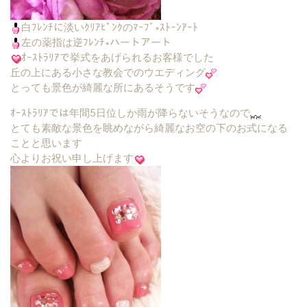
白ﾌﾚﾝﾁに淡いｸﾘｱﾋﾟﾝｸのﾏｰﾌﾞ×ｽﾄｰﾝｱｰﾄ
左の薬指は逆ﾌﾚﾝﾁ×ハートアート
ｵｰｽﾄﾗﾘｱで挙式をあげられるお客様でした
丘の上にある小さな教会でのウエディング
とっても景色が綺麗な所にあるそうです
ｵｰｽﾄﾗﾘｱでは年間5日位しか雨が降らないそうなので
とても素敵な景色を眺めながら綺麗なお空の下のお式になる
ことと思います
心よりお祝い申し上げます