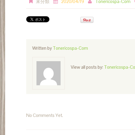
未分類
2020/04/19
Tonericospa-Com
Written by
Tonericospa-Com
View all posts by:
Tonericospa-C
No Comments Yet.