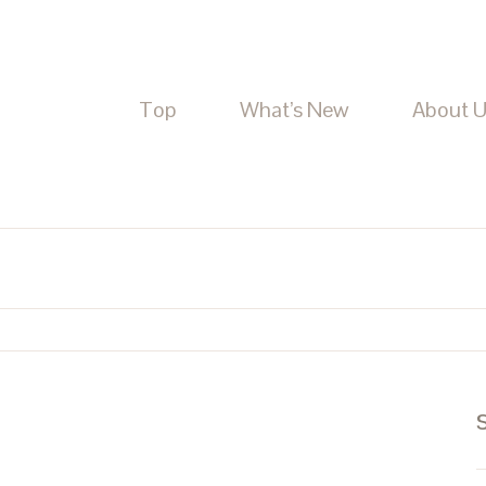
Top
What’s New
About 