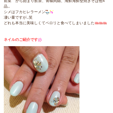
前菜
から始まり飲
茶、青椒肉絲、海鮮海鮮堅焼きそば他4
品…
シメはフカヒレラーメン
凄い量ですが…笑
どれも本当に美味しくてペロリと食べてしまいました
ネイルのご紹介です