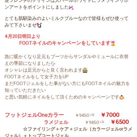
逆フレンチのデザインは人パールホワイトにラメラインリボ
ンアートをポイントにしました
とても肌馴染みのよいミルクブルーなので皆様もぜひ使って
みて下さいませ
4月20日明日より
FOOTネイルのキャンペーンをしています
急に暖かくなり足元もブーツからサンダルやミュールに衣替
えの季節になりました
オシャレは足元からと良く言われます
FOOTネイルをして女子力をUP
まだFOOTジェルをした事がない方にもFOOTネイルの魅力を
知っていただきたい
と思い気軽にネイルをして頂くためのキャンペーンです
フットジェルOneカラー
⇒
￥7000
￥9450
⇒
￥6500
ラメジェル
￥9450
☆ファイリング＋ケア＋ジェル（カラージェルorラメ
ジェル）＋トップコートジェル