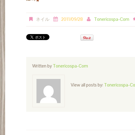
ネイル
2011/09/28
Tonericospa-Com
Written by
Tonericospa-Com
View all posts by:
Tonericospa-C