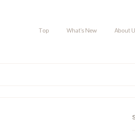
Top
What’s New
About 