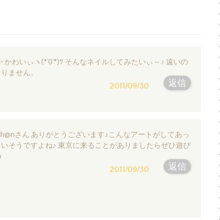
か か か かわいぃヽ(*'0'*)ﾂ そんなネイルしてみたいぃ～♪ 遠いの
なりません。
返信
2011/09/30
: >ゆぅch@nさん ありがとうございます♪こんなアートがしてあっ
いそうですよね♪ 東京に来ることがありましたらぜひ遊び
o
返信
2011/09/30