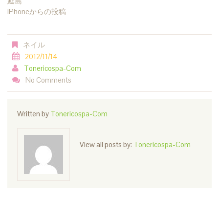
延島
iPhoneからの投稿
ネイル
2012/11/14
Tonericospa-Com
No Comments
Written by
Tonericospa-Com
View all posts by:
Tonericospa-Com