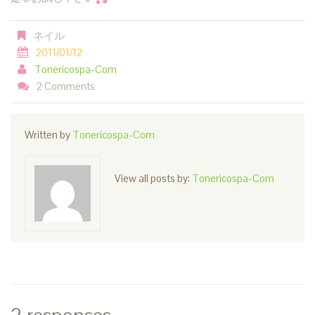
ネイル
2011/01/12
Tonericospa-Com
2 Comments
Written by
Tonericospa-Com
View all posts by:
Tonericospa-Com
2 responses